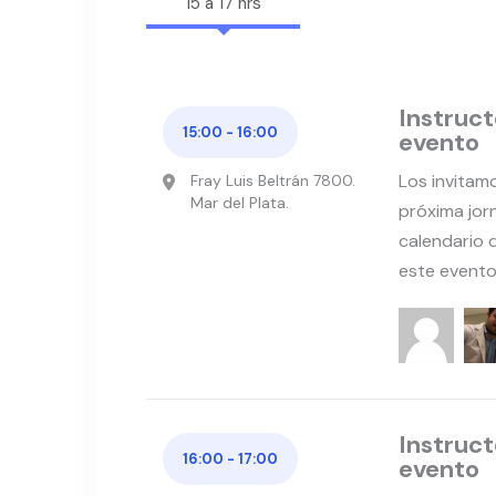
15 a 17 hrs
b
r
e
Instruct
15:00 - 16:00
evento
Los invitam
Fray Luis Beltrán 7800.
Mar del Plata.
próxima jor
calendario 
este evento
Instruct
16:00 - 17:00
evento