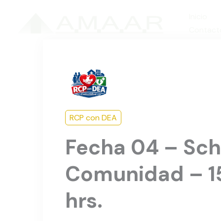
Ir
Inicio
al
Contact
contenido
RCP con DEA
Fecha 04 – Sch
Comunidad – 15
hrs.