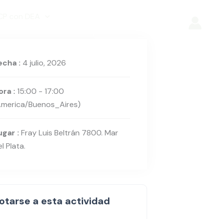
CP con DEA
+54 223 495-
5079
echa :
4 julio, 2026
ora :
15:00 - 17:00
America/Buenos_Aires)
ugar :
Fray Luis Beltrán 7800. Mar
l Plata.
otarse a esta actividad