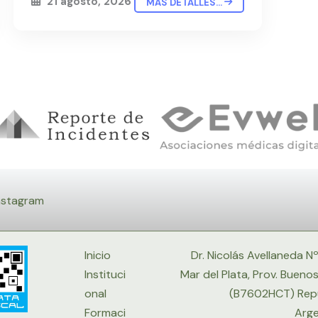
21 agosto, 2026
MÁS DETALLES...
nstagram
Inicio
Dr. Nicolás Avellaneda N
Instituci
Mar del Plata, Prov. Buenos
onal
(B7602HCT) Rep
Formaci
Arge