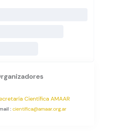
rganizadores
ecretaría Científica AMAAR
mail :
cientifica@amaar.org.ar