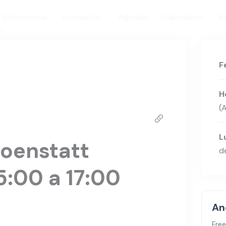
Institucional
Formación
Agenda
Calendario
R
o
F
H
(
L
oenstatt
de
:00 a 17:00
An
Free