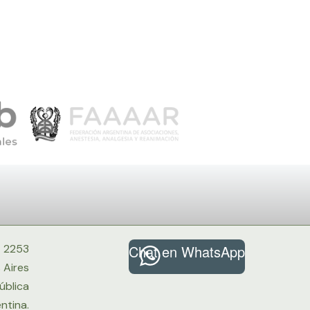
º 2253
Chat en WhatsApp
 Aires
ública
ntina.