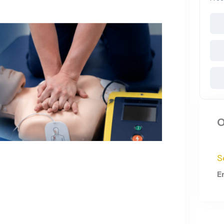
O
S
E