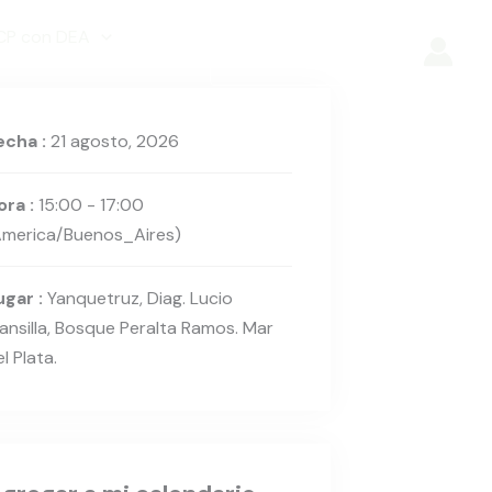
CP con DEA
+54 223 495-
5079
echa :
21 agosto, 2026
ora :
15:00 - 17:00
America/Buenos_Aires)
ugar :
Yanquetruz, Diag. Lucio
ansilla, Bosque Peralta Ramos. Mar
l Plata.