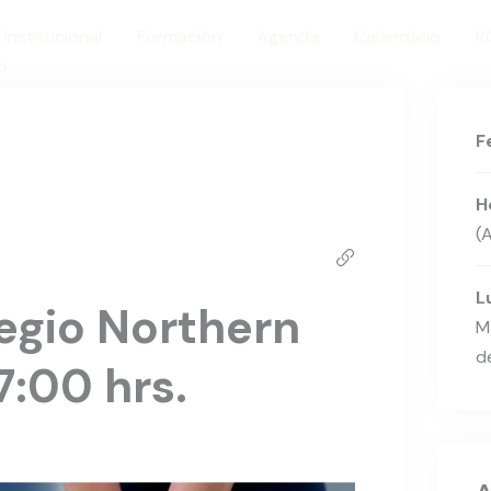
Institucional
Formación
Agenda
Calendario
R
o
F
H
(
L
egio Northern
M
de
17:00 hrs.