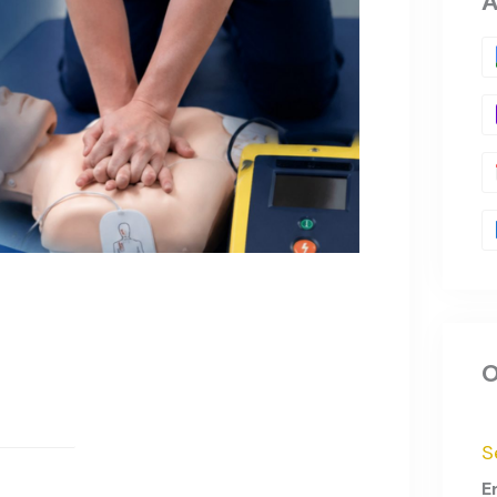
A
O
S
E