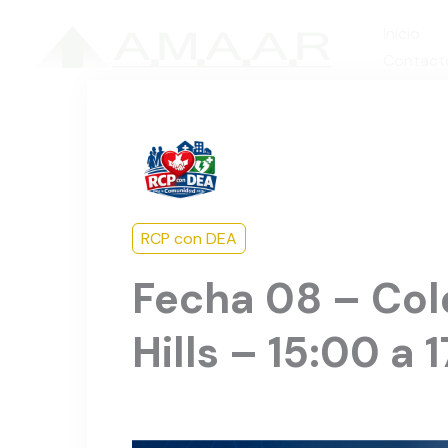
Ir
Inicio
al
Contact
contenido
RCP con DEA
Fecha 08 – Col
Hills – 15:00 a 