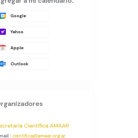
gregar a mi calendario.
Google
Yahoo
Apple
Outlook
rganizadores
ecretaría Científica AMAAR
mail :
cientifica@amaar.org.ar