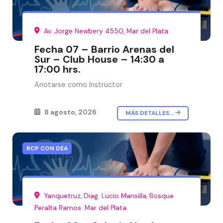
Av. Jorge Newbery 4550, Mar del Plata
Fecha 07 – Barrio Arenas del
Sur – Club House – 14:30 a
17:00 hrs.
Anotarse como Instructor
8 agosto, 2026
MÁS DETALLES...
RCP CON DEA
Yanquetruz, Diag. Lucio Mansilla, Bosque
Peralta Ramos. Mar del Plata.