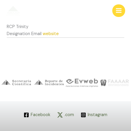
Ir
al
contenido
RCP Trinity
Designation
Email
website
Facebook
.com
Instagram