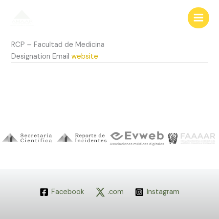
Ir
al
contenido
RCP – Facultad de Medicina
Designation
Email
website
Facebook
.com
Instagram