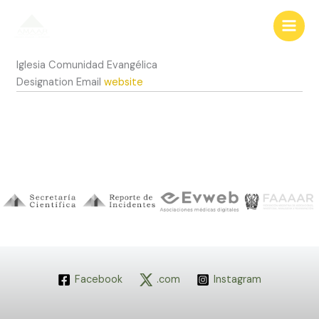
Ir
al
contenido
Iglesia Comunidad Evangélica
Designation
Email
website
Facebook
.com
Instagram